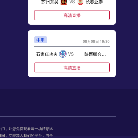
苏州东吴
VS
长春亚泰
26世界杯球员血氧饱和度的实时追踪与评估研究
高清直播
中甲
08月08日 19:30
步球场广播：美加墨世界杯延迟测试新规
石家庄功夫
VS
陕西联合月亮泊队
高清直播
中甲
08月08日 19:30
梅州客家
VS
佛山南狮
高清直播
大门，让您免费观看每一场精彩比
：净胜球为何不敌进球数？——美加墨世界杯规则解读
瞬间，立即加入我们的平台，与全