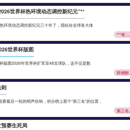
2026世界杯热环境动态调控新纪元”**
界杯热环境动态调控新纪元三十年了，我站在全球各大体
**“穹顶博弈：SoFi体育场智能天幕系统——2026世界杯热环境动态调控新纪元”**
26世界杯版图
杯版图2026年世界杯扩军至48支球队，这不仅是数
跨洲附加赛的六方
法则
赛最后一轮的哨声吹响，积分榜上那个“第三名”的位置，
第三名的突围
世预赛生死局