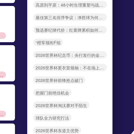
高原到平原：48小时生理重塑与战术重置——北美世界杯的隐秘变量
最佳第三名排序争议：净胜球为何不敌进球数？——美加墨世界杯规则解读
预选赛纪律代价：红黄牌累积如何重塑世界杯正赛阵容格局
“橙军领衔F组
2026世界杯纪念币：央行发行的金银币收藏热
2026世界杯更衣室领袖：不在场上却能凝聚人心
角力：主场壁垒如何改写2026世界杯版图
2026世界杯前锋抢点破门
把握门前绝佳机会
2026世界杯淘汰赛对手陌生
密码：比净胜球更关键的出线法则
球队全力研究打法
2026世界杯东道主优势