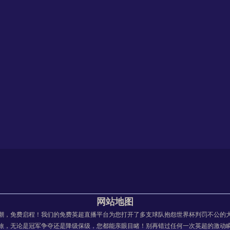
高海拔赛场下20
杯延迟测试新规
还是噪音？作为一个在体育圈摸爬滚打30年的老评估专
VAR越位线音频同
局
荣耀作为一名跟踪南美足球三十余年的老观察者，我从未见
2026世预赛南美区：6张门票暗藏10队生死局
数？——美加墨世界杯规则解读
网站地图
美加墨世界杯规则解读作为一名从事体育评估工作30年的老
潮，免费启程！我们的免费英超直播平台为您打开了多支球队抱怨世界杯判罚不公的
最佳第三名排序争议
旅，无论是冠军争夺还是降级保级，您都能亲眼目睹！别再错过任何一次英超的激动