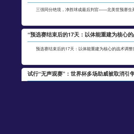
三强同分绝境，净胜球成最后判官——北美世预赛生
“预选赛结束后的17天：以体能重建为核心的
预选赛结束后的17天：以体能重建为核心的战术调
试行“无声观赛”：世界杯多场助威被取消引
当世界杯的喧嚣被按下静音键，我们失去了什么？作
卡塔尔世界杯“净零”宣言：16座球场全面切
卡塔尔世界杯的“净零”宣言：光伏之光，照亮绿茵场