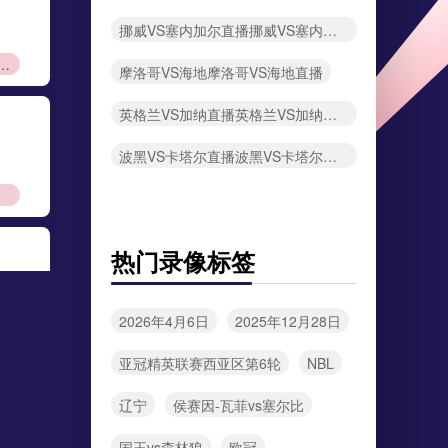
挪威VS塞内加尔直播挪威VS塞内加尔在线直播
后判官——北美世预赛生死局
摩洛哥VS海地摩洛哥VS海地直播
英格兰VS加纳直播英格兰VS加纳在线直播
波黑VS卡塔尔直播波黑VS卡塔尔在线直播
口”
热门录像标签
2026年4月6日
2025年12月28日
争议
亚冠精英联赛西亚区第6轮
NBL
辽宁
侯赛因-瓦菲vs塞尔比
国王vs森林狼
欧冠