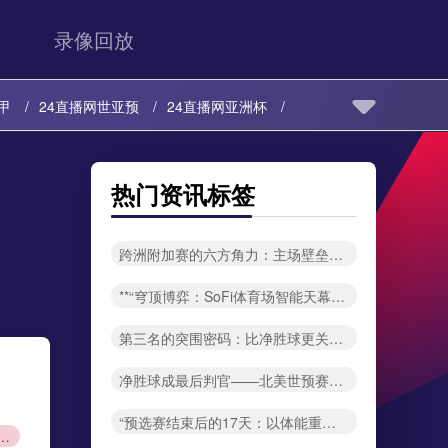
录像回放
甲
24直播网世亚预
24直播网亚洲杯
24直播网欧冠杯
24直播网中超
热门资讯标签
24直播网世亚预
24直播网亚洲杯
跨洲附加赛的六方角力：主场壁垒如何改写2026世界杯版图
24直播网欧冠杯
24直播网中超
**“穹顶博弈：SoFi体育场智能天幕系统——2026世界杯热环境动态调控新纪元”**
第三名的突围密码：比净胜球更关键的出线法则
净胜球成最后判官——北美世预赛生死局
“预选赛结束后的17天：以体能重建为核心的战术调整窗口”
角力：主场壁垒如何改写2026世界杯版图