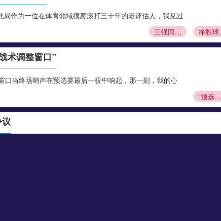
死局作为一位在体育领域摸爬滚打三十年的老评估人，我见过
三强同分绝境
净胜球成最
战术调整窗口”
整窗口当终场哨声在预选赛最后一役中响起，那一刻，我的心
“预选赛结束后的17天：以体能重建为核心的战术调整窗
争议
为一名跟踪报道足球赛事30年的体育评论员，我见过太多令
试行“无声观赛”：世界杯多场助威被取消引
换至光伏清洁能源
的未来当2022年卡塔尔世界杯的终场哨声在卢赛尔体育