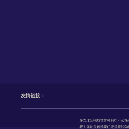
VAR越位线音频同步球场广播：美加墨世界
当足球的“心跳”被公之于众：VAR音频同步，是透明
2026世预赛南美区：6张门票暗藏10队生死
六张门票下的生死局：2026世预赛南美区的残酷与
友情链接：
最佳第三名排序争议：净胜球为何不敌进球
最佳第三名排序争议：净胜球为何不敌进球数？——
多支球队抱怨世界杯判罚不公热
赛！无论是传统豪门还是新锐劲