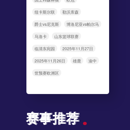
零”宣言：16座球场全面切换至光伏清洁能源
纽卡斯尔联
勒沃库森
爵士vs尼克斯
博洛尼亚vs帕尔马
马洛卡
山东篮球联赛
秘：世界杯期间非法平台日流水破十亿的暗箱操作
临清东宛园
2025年11月27日
2025年11月26日
雄鹿
渝中
世预赛欧洲区
器”：替补登场的点球手如何逆转世界杯命运
赛事推荐
赛事推荐